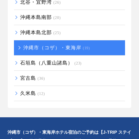
北谷・宜野湾
(26)
沖縄本島南部
(20)
沖縄本島北部
(25)
沖縄市（コザ）・東海岸
(19)
石垣島（八重山諸島）
(23)
宮古島
(36)
久米島
(12)
沖縄市（コザ）・東海岸ホテル宿泊のご予約は【J-TRIP ステイ