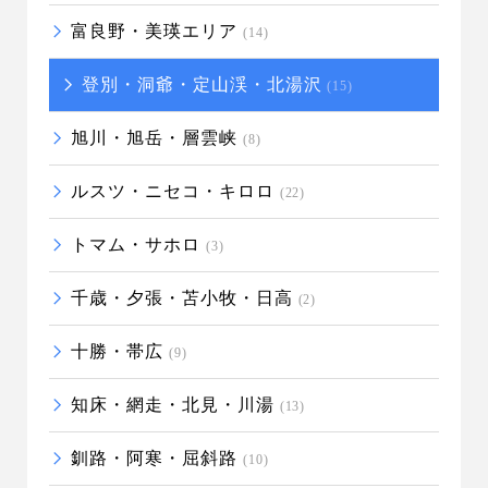
富良野・美瑛エリア
(14)
登別・洞爺・定山渓・北湯沢
(15)
旭川・旭岳・層雲峡
(8)
ルスツ・ニセコ・キロロ
(22)
トマム・サホロ
(3)
千歳・夕張・苫小牧・日高
(2)
十勝・帯広
(9)
知床・網走・北見・川湯
(13)
釧路・阿寒・屈斜路
(10)