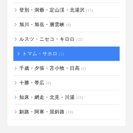
登別・洞爺・定山渓・北湯沢
(15)
旭川・旭岳・層雲峡
(8)
ルスツ・ニセコ・キロロ
(22)
トマム・サホロ
(3)
千歳・夕張・苫小牧・日高
(2)
十勝・帯広
(9)
知床・網走・北見・川湯
(13)
釧路・阿寒・屈斜路
(10)