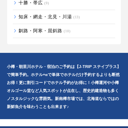
十勝・帯広
(9)
知床・網走・北見・川湯
(13)
釧路・阿寒・屈斜路
(10)
小樽・朝里川ホテル・宿泊のご予約は【J-TRIP ステイプラス】
で簡単予約。ホテル+αで単体でホテルだけ予約するよりも断然
お得！更に割引コードでホテル予約がお得に！小樽運河や小樽
オルゴール堂など人気スポットが点在し、歴史的建造物も多く
ノスタルジックな雰囲気。新南樽市場では、北海道ならではの
新鮮魚介を味わうことも出来ます♪