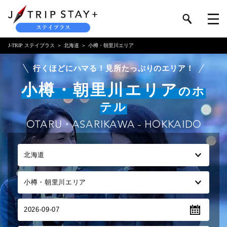
J-TRIP ステイプラス
北海道
小樽・朝里川エリア
行くほどにハマる！見所たっぷりのエリア！
小樽・朝里川エリア
のホ
テル
OTARU・ASARIKAWA - HOKKAIDO
2026-09-07