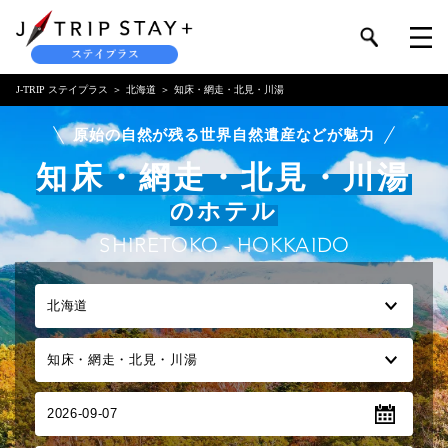
J-TRIP ステイプラス
北海道
知床・網走・北見・川湯
原始の自然が残る世界自然遺産などが魅力
知床・網走・北見・川湯
のホテル
SHIRETOKO - HOKKAIDO
2026-09-07