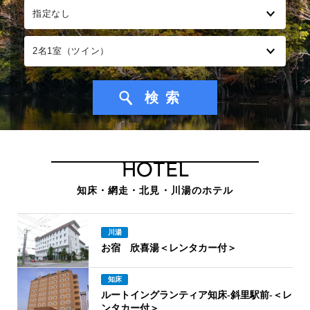
HOTEL
知床・網走・北見・川湯のホテル
川湯
お宿 欣喜湯＜レンタカー付＞
知床
ルートイングランティア知床-斜里駅前-＜レ
ンタカー付＞