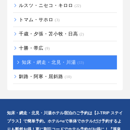
ルスツ・ニセコ・キロロ
(22)
トマム・サホロ
(3)
千歳・夕張・苫小牧・日高
(2)
十勝・帯広
(9)
知床・網走・北見・川湯
(13)
釧路・阿寒・屈斜路
(10)
知床・網走・北見・川湯ホテル宿泊のご予約は【J-TRIP ステイ
プラス】で簡単予約。ホテル+αで単体でホテルだけ予約するよ
りも断然お得！更に割引コードでホテル予約がお得に！『源泉