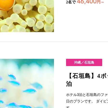
46,400
2名で
円～
沖縄／石垣島
【石垣島】4ボ
泊
ホテル3泊と石垣島のファ
日のプランです。 ダイ
す。