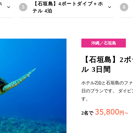
ホ
【石垣島】4ボートダイブ＋ホ
テル 4泊
沖縄／石垣島
【石垣島】2
ル 3日間
ホテル2泊と石垣島のファ
日のプランです。 ダイ
す。
35,800
2名で
円～