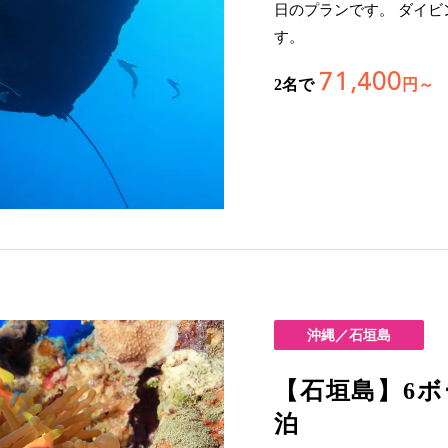
日のプランです。 ダイ
す。
71,400
2名で
円～
沖縄／石垣島
【石垣島】6ボ
泊