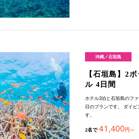
沖縄／石垣島
【石垣島】2
ル 4日間
ホテル3泊と石垣島のファ
日のプランです。 ダイ
す。
41,400
2名で
円～