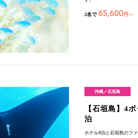
65,600
2名で
円～
沖縄／石垣島
【石垣島】4ボ
泊
ホテル4泊と石垣島のファ