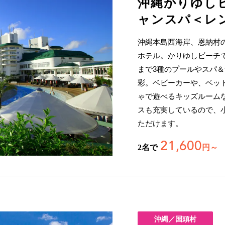
沖縄かりゆし
ャンスパ＜レ
沖縄本島西海岸、恩納村
ホテル。かりゆしビーチ
まで3種のプールやスパ＆
彩。ベビーカーや、ベッ
ゃで遊べるキッズルーム
スも充実しているので、
ただけます。
21,600
2名で
円～
沖縄／国頭村