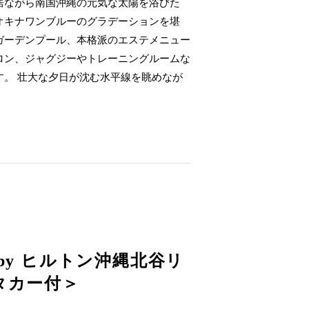
居ながら南国沖縄の元気な太陽を浴びた
オキナワンブルーのグラデーションを堪
ガーデンプール、本格派のエステメニュー
ロン、ジャグジーやトレーニングルームな
す。 壮大な夕日が沈む水平線を眺めなが
。
by ヒルトン沖縄北谷リ
タカー付＞