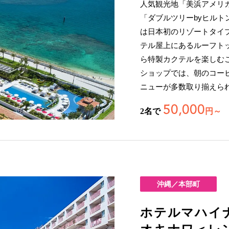
人気観光地「美浜アメリ
「ダブルツリーbyヒル
は日本初のリゾートタイ
テル屋上にあるルーフト
ら特製カクテルを楽しむ
ショップでは、朝のコー
ニューが多数取り揃えら
50,000
2名で
円～
沖縄／本部町
ホテルマハイ