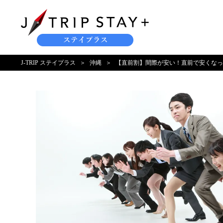
J-TRIP ステイプラス
沖縄
【直前割】間際が安い！直前で安くなっ