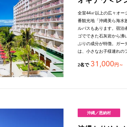
オキナワ＜レ
全室44㎡以上の広々オ
番観光地「沖縄美ら海水
ルバスもあります。宿泊
ゴでできた石灰岩から沸
ぷりの成分が特徴。ガー
は、小さなお子様連れの
31,000
2名で
円～
沖縄／恩納村