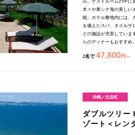
ル。ゲストルームの中に
木々や東シナ海の美しい
能。ホテル敷地内には、
を備えたスパ、ネイルサ
どの施設が充実していま
らのディナーもおすすめ
47,800
2名で
円～
沖縄／北谷町
ダブルツリー 
ゾート＜レン