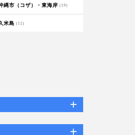
沖縄市（コザ）・東海岸
(19)
久米島
(12)