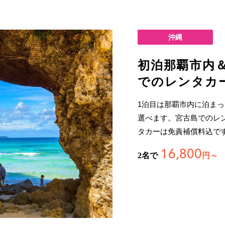
沖縄
初泊那覇市内
でのレンタカ
1泊目は那覇市内に泊ま
選べます。宮古島でのレ
タカーは免責補償料込で
16,800
2名で
円～