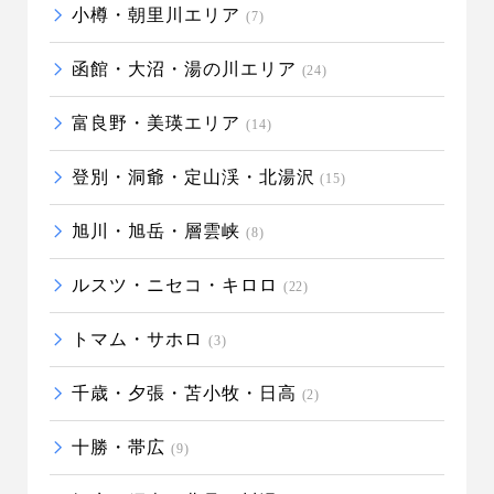
小樽・朝里川エリア
(7)
函館・大沼・湯の川エリア
(24)
富良野・美瑛エリア
(14)
登別・洞爺・定山渓・北湯沢
(15)
旭川・旭岳・層雲峡
(8)
ルスツ・ニセコ・キロロ
(22)
トマム・サホロ
(3)
千歳・夕張・苫小牧・日高
(2)
十勝・帯広
(9)