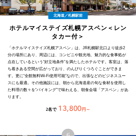
北海道／札幌駅前
ホテルマイステイズ札幌アスペン＜レン
タカー付＞
「ホテルマイステイズ札幌アスペン」は、JR札幌駅北口より徒歩2
分の場所にあり、周辺には、コンビニや観光地、魅力的な食事処が
点在しているという“好立地条件”を満たしたホテルです。客室は、落
ち着きある空間が広がっており、のんびりくつろぐことができま
す。更に“全館無料Wi-Fi使用可能”なので、出張などのビジネスユー
スにも最適。その他施設には、朝から北海道産の旬な食材を使用し
た料理の数々を“バイキング”で味わえる、朝食会場「アスペン」があ
ります。
13,800
2名で
円～