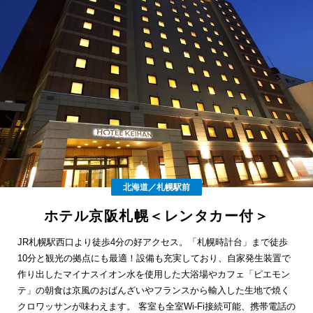
北海道／札幌駅前
ホテル京阪札幌＜レンタカー付＞
JR札幌駅西口より徒歩4分の好アクセス。「札幌時計台」まで徒歩
10分と観光の拠点にも最適！設備も充実しており、自家発生装置で
作り出したマイナスイオン水を使用した大浴場やカフェ「ピエモン
テ」の朝食は京風のおばんざいやフランスから輸入した生地で焼く
クロワッサンが味わえます。 客室も全室Wi-Fi接続可能、携帯電話の