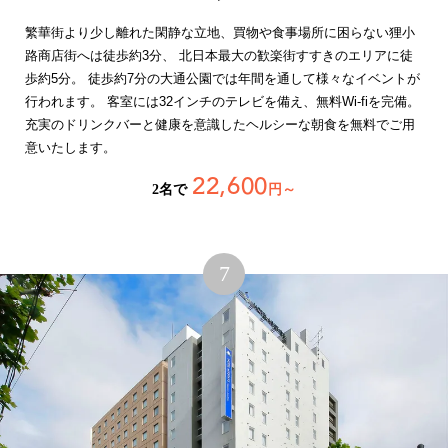
繁華街より少し離れた閑静な立地、買物や食事場所に困らない狸小
路商店街へは徒歩約3分、 北日本最大の歓楽街すすきのエリアに徒
歩約5分。 徒歩約7分の大通公園では年間を通して様々なイベントが
行われます。 客室には32インチのテレビを備え、無料Wi-fiを完備。
充実のドリンクバーと健康を意識したヘルシーな朝食を無料でご用
意いたします。
22,600
2名で
円～