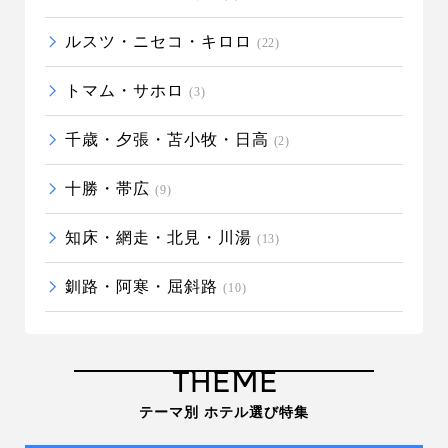
ルスツ・ニセコ・キロロ
(22)
トマム・サホロ
(3)
千歳・夕張・苫小牧・日高
(2)
十勝・帯広
(9)
知床・網走・北見・川湯
(13)
釧路・阿寒・屈斜路
(10)
THEME
テーマ別 ホテル選び特集