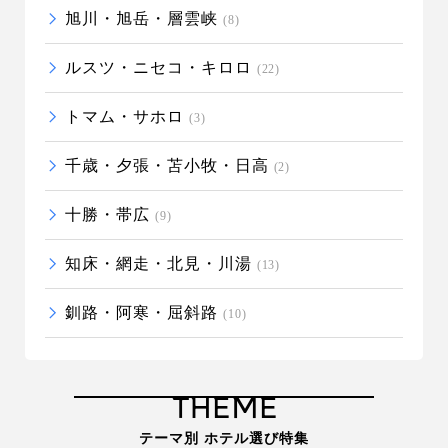
旭川・旭岳・層雲峡
(8)
ルスツ・ニセコ・キロロ
(22)
トマム・サホロ
(3)
千歳・夕張・苫小牧・日高
(2)
十勝・帯広
(9)
知床・網走・北見・川湯
(13)
釧路・阿寒・屈斜路
(10)
THEME
テーマ別 ホテル選び特集